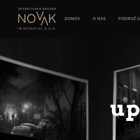
DOMOV
O NAS
PODROČJ
up