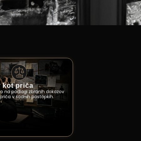
 kot priča
ko na podlagi zbranih dokazov
priča v sodnih postopkih.
as