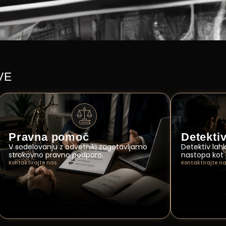
VE
Pravna pomoč
Detektiv
V sodelovanju z odvetniki zagotavljamo
Detektiv lah
strokovno pravno podporo.
nastopa kot 
Kontaktirajte nas
Kontaktirajte n