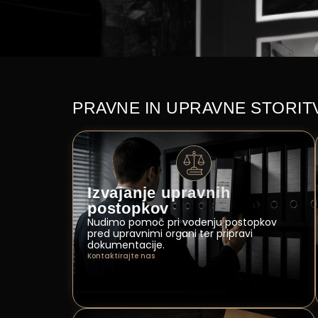
PRAVNE IN UPRAVNE STORIT
Izvajanje upravnih
postopkov
Nudimo pomoč pri vodenju postopkov
pred upravnimi organi ter pripravi
dokumentacije.
Kontaktirajte nas