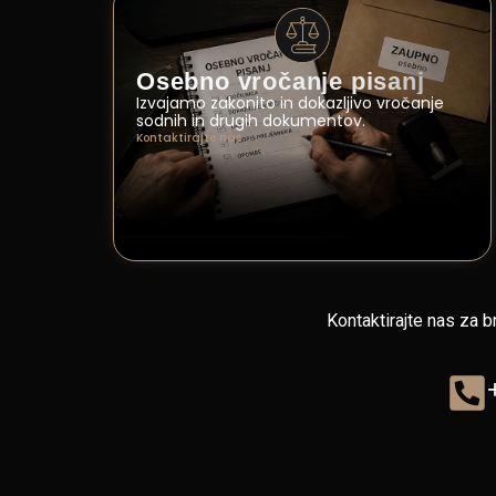
Osebno vročanje pisanj
Izvajamo zakonito in dokazljivo vročanje
sodnih in drugih dokumentov.
Kontaktirajte nas
Kontaktirajte nas za b