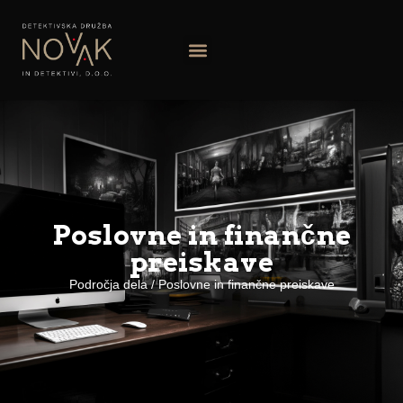
Poslovne in finančne
preiskave
Področja dela / Poslovne in finančne preiskave